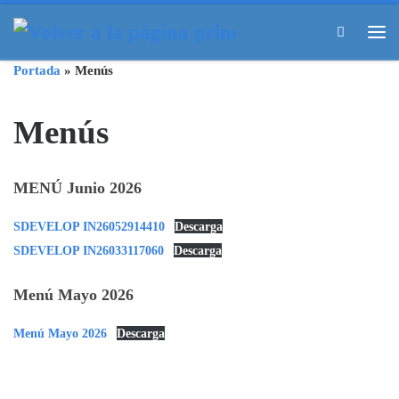
Skip to content
Search
Me
Portada
»
Menús
Menús
MENÚ Junio 2026
SDEVELOP IN26052914410
Descarga
SDEVELOP IN26033117060
Descarga
Menú Mayo 2026
Menú Mayo 2026
Descarga